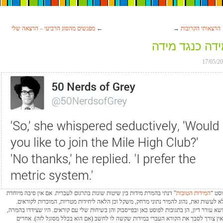
הרצאותי הקרובות
→
←
מפגשים מהסוג הרביעי – הרצאה שלי
דה כנגד מידה
17/05/2
Search
סט “
המידות הטובות
” דנתי בהמרת מידות בין שיטות שונות בתרגום לעברית. אם אין סיבה מיוחדת
 לעשות זאת, נהוג להמיר נתוני מרחק, משקל וכן הלאה ליחידות מטריות, המוכרות לקוראים.
שא עורר דיון, הן בתגובות לפוסט כאן ובפייסבוק והן בשיחות שלי עם קוראים. היו שצידדו בהמרה,
אין צורך לסבך את הקורא העברי במידות שקשה לו לחשב (אם הוא בכלל מסוגל לזה). אחרים