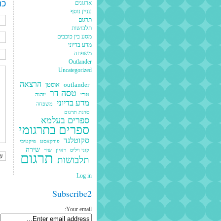
כת
ארגונים
עניין נוסף
תרגום
תלבושות
מסע בין כוכבים
מדע בדיוני
משפחה
Outlander
Uncategorized
הרצאה
outlander
אוסטן
טסה דר
טורי
יוהנה
מדע בדיוני
משפחה
סדנת תרגום
ספרים בעלמא
ספרים בתרגומי
סקוטלנד
פודקאסט
פיקטיבי
שירה
קוני ויליס
ראיון
שיר
תרגום
תלבושות
Log in
Subscribe2
Your email: