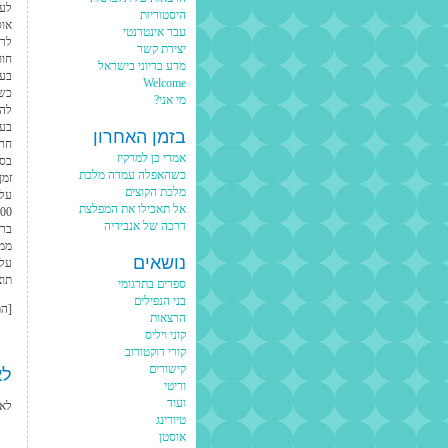
לעו
היסטוריות
אוס
עבר אינטרנטי
לרו
יצירת קשר
חוו
מדע בדיוני בישראל
בעו
Welcome
כשת
מי אני?
להמ
בעב
בזמן האחרון
חרי
אמרי כן למרקיז
בספ
כשהאפלה עמדה מלכת
זמן
מלכת הקוצים
אל תאכילו את המפלצת
דרכה של אנבידיה
ברא
ממי
נושאים
תוצ
ספרים בתרגומי
בני הנפילים
[הת
הרצאות
קוני ויליס
קורי דוקטורוב
קישורים
לא
וריטי
ועוד
לא 
טיורינג
אוסטן