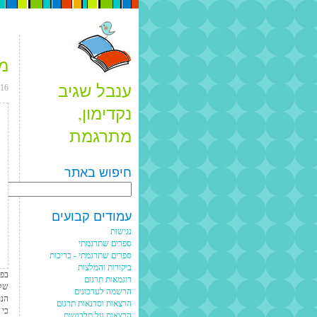
מי
ענבל שגיב
016
נקדימון,
מתרגמת
חיפוש באתר
Search
עמודים קבועים
נגישות
ספרים שתרגמתי
ספרים שתרגמתי - כריכות
ביקורות והמלצות
בפו
דוגמאות תרגום
שלא
הרשמה לעדכונים
הנו
הרצאות וסדנאות תרגום
כי 
הרצאות על תלבושות