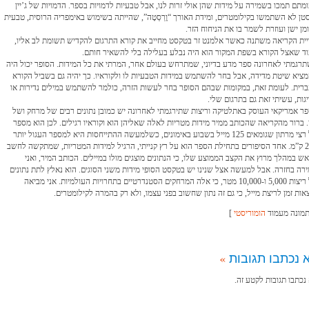
מתם תמכו בשמירה על מידות שהן אולי זרות לנו, אבל טבעיות לדמויות בספר. הדמויות של ג’יין
טן לא השתמשו בקילומטרים, ומידת האורך “וֶרְסְטָה”, שהייתה בשימוש באימפריה הרוסית, טבעית
מן ישן ועוזרת לשמר בו את הניחוח הזר.
יית הקריאה משתנה כאשר אלמנט זר בטקסט מחייב את קורא התרגום להקדיש תשומת לב אליו,
ד שאצל הקורא בשפת המקור הוא היה נבלע בעלילה בלי להשאיר חותם.
רגמתי לאחרונה ספר מדע בדיוני, שמתרחש בעולם אחר, המרתי את כל המידות. הסופר יכול היה
ציא שיטת מדידה, אבל בחר להשתמש במידות הטבעיות לו ולקוראיו. כך יהיה גם בשביל הקורא
רית. לעומת זאת, במקומות שבהם הסופר בחר לעשות הזרה, כולמר להשתמש במילים נדירות או
גות, עשיתי זאת גם בתרגום שלי.
ר אמריקאי העוסק באתלטיקה וריצות שתירגמתי לאחרונה יש כמובן נתונים רבים של מרחק ושל
. ברור מהקריאה שהכותב ממיר מידות מטריות לאלה שאליהן הוא וקוראיו רגילים. לכן הוא מספר
על רצי מרתון שגומאים 125 מייל בשבוע באימונים, כשלמעשה ההתייחסות היא למספר העגול יותר
200 ק”מ. אחד הסיפורים בתחילת הספר הוא על רץ קנייתי, הרגיל למידות המטריות, שמתקשה לחשב
ש במהלך מרוץ את הקצב הממוצע שלו, כי הנתונים מוצגים מולו במיילים. הכותב המיר, ואני
רה בחזרה. אבל למעשה אצל שנינו יש בטקסט הסופי מידות משני הסוגים. הוא נאלץ לתת נתונים
על ריצות 5,000 ו-10,000 מטר, כי אלה המרחקים הסטנדרטיים בתחרויות העולמיות. אני מביאה
אות זמן לריצת מייל, כי גם זה נתון שחשוב בפני עצמו, ולא רק בהמרה לקילומטרים.
מונה מעמוד
הומוריסטי
]
 נכתבו תגובות
»
נכתבו תגובות לקטע זה.