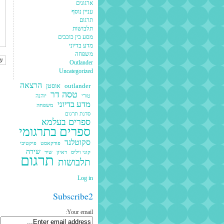
ארגונים
עניין נוסף
תרגום
תלבושות
מסע בין כוכבים
מדע בדיוני
משפחה
Outlander
Uncategorized
הרצאה
outlander
אוסטן
טסה דר
טורי
יוהנה
מדע בדיוני
משפחה
סדנת תרגום
ספרים בעלמא
ספרים בתרגומי
סקוטלנד
פודקאסט
פיקטיבי
שירה
קוני ויליס
ראיון
שיר
תרגום
תלבושות
Log in
Subscribe2
Your email: