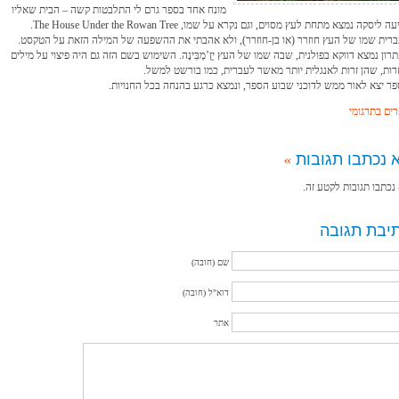
מונח אחד בספר גרם לי התלבטות קשה – הבית שאליו
מגיעה ליסקה נמצא מתחת לעץ מסוים, וגם נקרא על שמו, The House Under the Rowan Tree.
רית שמו של העץ חוזרר (או בן-חוזרר), ולא אהבתי את ההשפעה של המילה הזאת על הטקסט.
רון נמצא דווקא בפולנית, שבה שמו של העץ יַזֶ’מְבִּינָה. השימוש בשם הזה גם היה פיצוי על מילים
ות, שהן זרות לאנגלית יותר מאשר לעברית, כמו בורשט למשל.
ר יצא לאור ממש לדוכני שבוע הספר, ונמצא כרגע בהנחה בכל החנויות.
ים בתרגומי
 נכתבו תגובות
»
נכתבו תגובות לקטע זה.
יבת תגובה
שם (חובה)
דוא"ל (חובה)
אתר