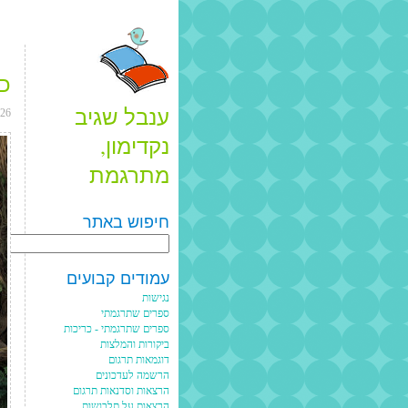
כ
ענבל שגיב
026
נקדימון,
מתרגמת
חיפוש באתר
Search
עמודים קבועים
נגישות
ספרים שתרגמתי
ספרים שתרגמתי - כריכות
ביקורות והמלצות
דוגמאות תרגום
הרשמה לעדכונים
הרצאות וסדנאות תרגום
הרצאות על תלבושות