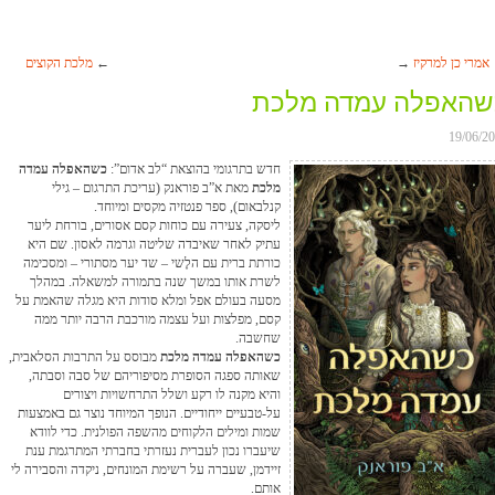
אמרי כן למרקיז
→
←
מלכת הקוצים
שהאפלה עמדה מלכת
19/06/2
חדש בתרגומי בהוצאת “לב אדום”:
כשהאפלה עמדה
מלכת
מאת א”ב פוראנק (עריכת התרגום – גילי
קנלבאום), ספר פנטזיה מקסים ומיוחד.
ליסקה, צעירה עם כוחות קסם אסורים, בורחת ליער
עתיק לאחר שאיבדה שליטה וגרמה לאסון. שם היא
כורתת ברית עם הלֶשי – שד יער מסתורי – ומסכימה
לשרת אותו במשך שנה בתמורה למשאלה. במהלך
Search
מסעה בעולם אפל ומלא סודות היא מגלה שהאמת על
קסם, מפלצות ועל עצמה מורכבת הרבה יותר ממה
שחשבה.
כשהאפלה עמדה מלכת
מבוסס על התרבות הסלאבית,
שאותה ספגה הסופרת מסיפוריהם של סבה וסבתה,
והיא מקנה לו רקע ושלל התרחשויות ויצורים
על-טבעיים ייחודיים. הנופך המיוחד נוצר גם באמצעות
שמות ומילים הלקוחים מהשפה הפולנית. כדי לוודא
שיעברו נכון לעברית נעזרתי בחברתי המתרגמת ענת
זיידמן, שעברה על רשימת המונחים, ניקדה והסבירה לי
אותם.