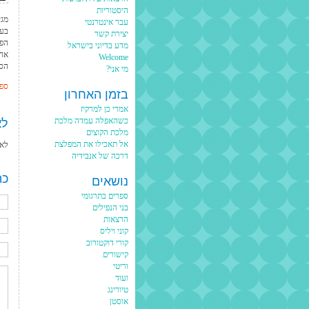
היסטוריות
עבר אינטרנטי
בעב
יצירת קשר
הפת
מדע בדיוני בישראל
אחר
Welcome
הספ
מי אני?
ספר
בזמן האחרון
אמרי כן למרקיז
לא
כשהאפלה עמדה מלכת
מלכת הקוצים
אל תאכילו את המפלצת
לא 
דרכה של אנבידיה
כת
נושאים
ספרים בתרגומי
בני הנפילים
הרצאות
קוני ויליס
קורי דוקטורוב
קישורים
וריטי
ועוד
טיורינג
אוסטן