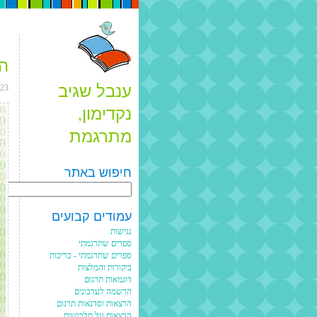
הר
ענבל שגיב
023
נקדימון,
מתרגמת
חיפוש באתר
Search
עמודים קבועים
נגישות
ספרים שתרגמתי
ספרים שתרגמתי - כריכות
ביקורות והמלצות
דוגמאות תרגום
הרשמה לעדכונים
הרצאות וסדנאות תרגום
הרצאות על תלבושות