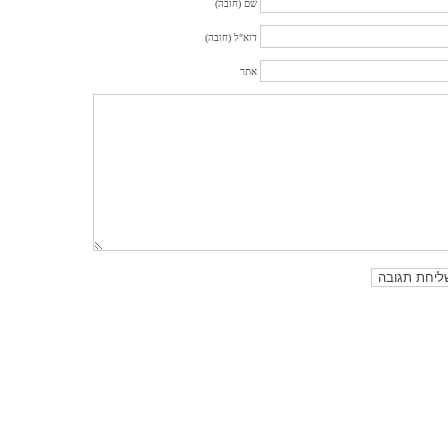
שם (חובה)
דוא"ל (חובה)
אתר