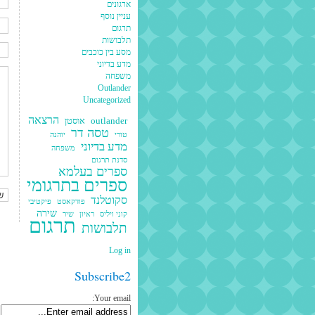
ארגונים
עניין נוסף
תרגום
תלבושות
מסע בין כוכבים
מדע בדיוני
משפחה
Outlander
Uncategorized
הרצאה
outlander
אוסטן
טסה דר
טורי
יוהנה
מדע בדיוני
משפחה
סדנת תרגום
ספרים בעלמא
ספרים בתרגומי
סקוטלנד
פודקאסט
פיקטיבי
שירה
קוני ויליס
ראיון
שיר
תרגום
תלבושות
Log in
Subscribe2
Your email: