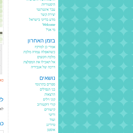
היסטוריות
עבר אינטרנטי
יצירת קשר
מדע בדיוני בישראל
Welcome
מי אני?
בזמן האחרון
אמרי כן למרקיז
ש
כשהאפלה עמדה מלכת
ה
מלכת הקוצים
ל
אל תאכילו את המפלצת
ש
דרכה של אנבידיה
נושאים
כא
ספרים בתרגומי
בני הנפילים
הרצאות
לא
קוני ויליס
קורי דוקטורוב
לא 
קישורים
וריטי
ועוד
כת
טיורינג
אוסטן