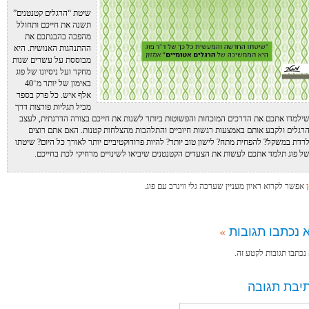
שיטת “הרגלים קטנטנים”
תשנה את חייכם ותחולל
מהפכה בהבנתכם את
ההתנהגות האנושית. היא
מבוססת על עשרים שנות
מחקר ועל ניסיונו של פוג
באימון של יותר מ־40
אלף איש. כל פרק בספר
מכיל תגליות פורצות דרך
ילמדו אתכם את הדרכים המוכחות והפשוטות ביותר לשנות את חייכם בצורה הדרגתית, לעצב
רגלים ולקבע אותם באמצעות רגשות חיוביים והתלהבות מהצלחות קטנות. האם אתם רוצים
רדת במשקל? להפחית מתח? לישון טוב יותר? להיות פרודוקטיביים יותר לאורך כל היום? שיטתו
ל פוג תלמד אתכם לעשות את הצעדים הקטנטנים שיביאו לשינויים מרחיקי לכת בחייכם.
ן
אפשר לקרוא ראיון מעניין שערכה גלי ווינרב עם פוג.
 נכתבו תגובות
»
נכתבו תגובות לקטע זה.
יבת תגובה