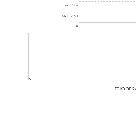
שם (חובה)
דוא"ל (חובה)
אתר