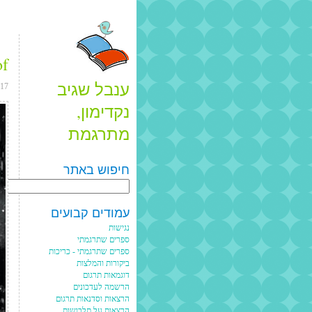
of
ענבל שגיב
017
נקדימון,
מתרגמת
חיפוש באתר
Search
עמודים קבועים
נגישות
ספרים שתרגמתי
ספרים שתרגמתי - כריכות
ביקורות והמלצות
דוגמאות תרגום
הרשמה לעדכונים
הרצאות וסדנאות תרגום
הרצאות על תלבושות