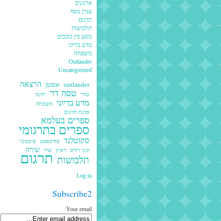
ארגונים
עניין נוסף
תרגום
תלבושות
מסע בין כוכבים
מדע בדיוני
משפחה
Outlander
Uncategorized
הרצאה
outlander
אוסטן
טסה דר
טורי
יוהנה
מדע בדיוני
משפחה
סדנת תרגום
ספרים בעלמא
ספרים בתרגומי
סקוטלנד
פודקאסט
פיקטיבי
שירה
קוני ויליס
ראיון
שיר
תרגום
תלבושות
Log in
Subscribe2
Your email: