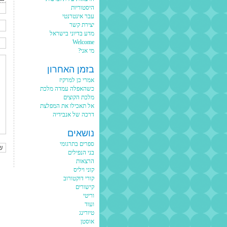
היסטוריות
עבר אינטרנטי
יצירת קשר
מדע בדיוני בישראל
Welcome
מי אני?
בזמן האחרון
אמרי כן למרקיז
כשהאפלה עמדה מלכת
מלכת הקוצים
אל תאכילו את המפלצת
דרכה של אנבידיה
נושאים
ספרים בתרגומי
בני הנפילים
הרצאות
קוני ויליס
קורי דוקטורוב
קישורים
וריטי
ועוד
טיורינג
אוסטן