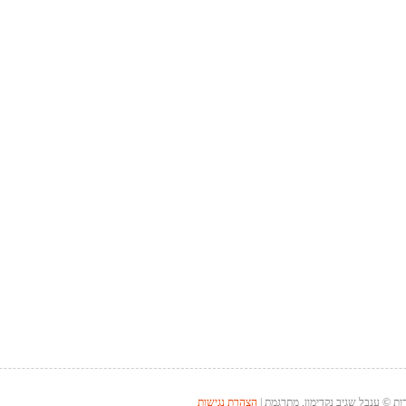
ת © ענבל שגיב נקדימון, מתרגמת |
הצהרת נגישות